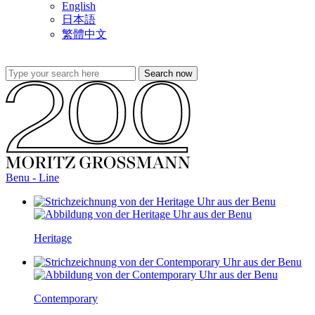
English
日本語
繁體中文
Benu - Line
Heritage
Contemporary