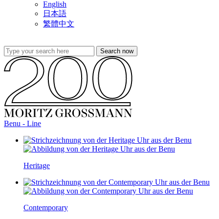
English
日本語
繁體中文
Benu - Line
Heritage
Contemporary