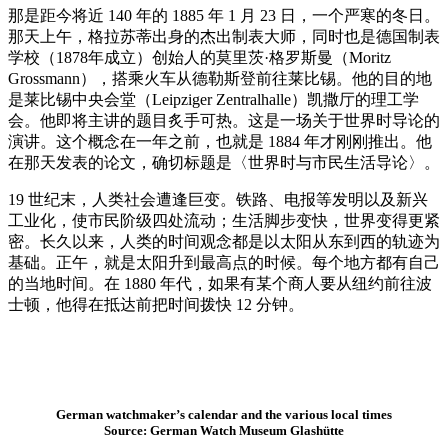
那是距今将近 140 年的 1885 年 1 月 23 日，一个严寒的冬日。
那天上午，格拉苏蒂出身的杰出制表大师，同时也是德国制表
学校（1878年成立）创始人的莫里茨·格罗斯曼（Moritz
Grossmann），搭乘火车从德勒斯登前往莱比锡。他的目的地
是莱比锡中央会堂（Leipziger Zentralhalle）凯撒厅的理工学
会。他即将主讲的题目炙手可热。这是一场关于世界时导论的
演讲。这个概念在一年之前，也就是 1884 年才刚刚推出。他
在那天发表的论文，确切标题是〈世界时与市民生活导论〉。
19 世纪末，人类社会遭逢巨变。铁路、电报等发明以及新兴
工业化，使市民阶级四处流动；生活脚步变快，世界变得更紧
密。长久以来，人类的时间观念都是以太阳从东到西的轨迹为
基础。正午，就是太阳升到最高点的时候。每个地方都有自己
的当地时间。在 1880 年代，如果有某个商人要从纽约前往波
士顿，他得在抵达前把时间拨快 12 分钟。
German watchmaker’s calendar and the various local times
Source: German Watch Museum Glashütte