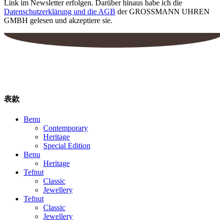
Link im Newsletter erfolgen. Darüber hinaus habe ich die
Datenschutzerklärung und die AGB
der GROSSMANN UHREN
GMBH gelesen und akzeptiere sie.
表款
Benu
Contemporary
Heritage
Special Edition
Benu
Heritage
Tefnut
Classic
Jewellery
Tefnut
Classic
Jewellery