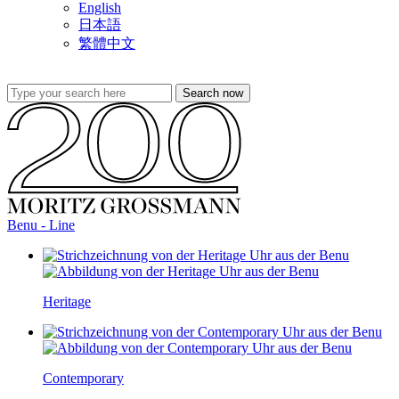
English
日本語
繁體中文
Benu - Line
Heritage
Contemporary