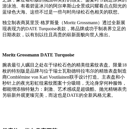
游泳池、有着碧蓝冰川的阿尔卑斯山全景或闪耀着点点阳光的
蓝绿色大海。这些不过是一些与时尚绿松石色相关的联想。
独立制表商莫里茨·格罗斯曼（Moritz Grossmann）透过全新展
现表现力的DATE Turquoise表款，将品牌成功于制表界立足的
日期表款，以有别以往且高贵的崭新面貌向世人推出。
Moritz Grossmann DATE Turquoise
腕表最引人瞩目之处在于绿松石色的精美纽索纹表盘。限量18
枚的特别版是品牌与位于瑞士瓦勒德特拉韦尔的精致表盘制造
商Comblémine von Kari Voutilainen联手设计打造。主表盘和小
秒针上的夜光彩虹纽索纹图案十分吸睛，无论身穿何种服饰，
都能增添独特魅力：刺激、艺术感或是超级酷。抛光精钢表壳
另崭新外观更臻完美，而这也是DATE的全新风格元素。