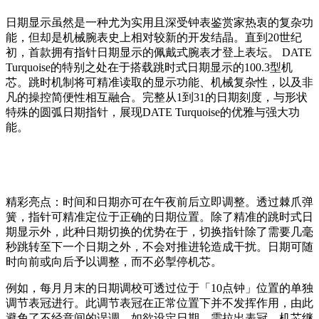
日期显示虽然是一种尤为实用且深受钟表鉴赏家热衷的复杂功
能，但却是机械腕表史上相对较新的开发结晶。直到20世纪
初，首款拥有指针日期显示的佩戴式腕表才登上表坛。 DATE
Turquoise的特别之处在于搭载跳时式日期显示的100.3型机
芯。跳时机制将可精准读取的显示功能、机械复杂性，以及非
凡的操控简便性相互融合。完整从1到31的日期刻度，与形状
特殊的圆弧日期指针，展现DATE Turquoise的优雅与强大功
能。
精彩亮点：时间和日期亦可在午夜前后立即调整。透过棘爪弹
簧，指针可精准定位于正确的日期位置。除了精准的跳时式日
期显示外，此种日期切换的优势在于，切换指针除了需要几毫
秒跳转至下一个日期之外，不会对推进轮造成干扰。日期可随
时向前或向后予以调整，而不必掣停机芯。
例如，每月月末的日期调校可透过位于「10点钟」位置的单独
调节表冠进行。此调节表冠在正常位置下并不发挥作用，由此
避免了不经意间的误调。如欲设定日期，需拉出表冠。机芯继