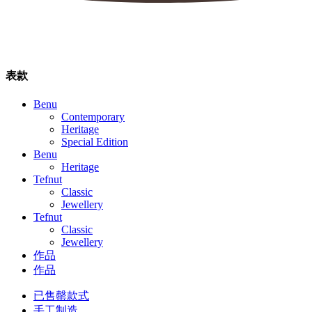
表款
Benu
Contemporary
Heritage
Special Edition
Benu
Heritage
Tefnut
Classic
Jewellery
Tefnut
Classic
Jewellery
作品
作品
已售罄款式
手工制造