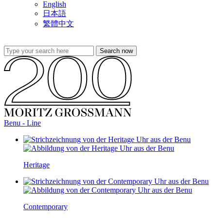
English
日本語
繁體中文
Benu - Line
Heritage
Contemporary