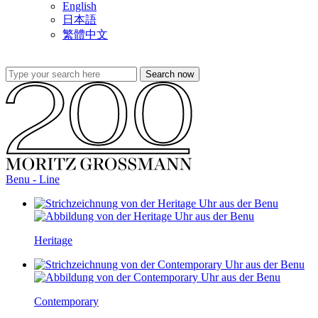
English
日本語
繁體中文
Benu - Line
Heritage
Contemporary