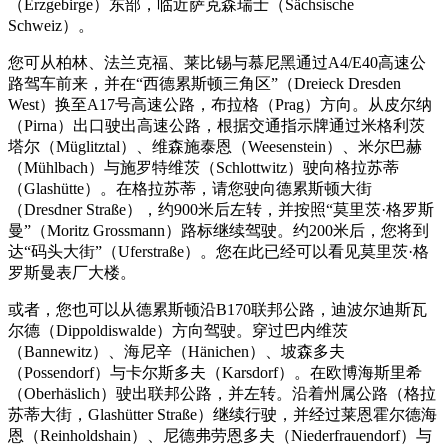
（Erzgebirge）东部，临近萨克森瑞士（Sächsische
Schweiz）。
您可从柏林、法兰克福、莱比锡与慕尼黑通过A4/E40高速公
路驾车前来，并在“西德累斯顿三角区”（Dreieck Dresden
West）换至A17号高速公路，布拉格（Prag）方向。从皮尔纳
（Pirna）出口驶出高速公路，根据交通指示牌通过米格利茨
塔尔（Müglitztal）、维森施泰恩（Weesenstein）、米尔巴赫
（Mühlbach）与施罗特维茨（Schlottwitz）驶向格拉苏蒂
（Glashütte）。在格拉苏蒂，请您驶向德累斯顿大街
（Dresdner Straße），约900米后左转，并按照“莫里茨·格罗斯
曼”（Moritz Grossmann）路标继续驾驶。约200米后，您将到
达“码头大街”（Uferstraße）。您在此已经可以看见莫里茨·格
罗斯曼表厂大楼。
或者，您也可以从德累斯顿沿B170联邦公路，迪波尔迪斯瓦
尔德（Dippoldiswalde）方向驾驶。穿过巴内维茨
（Bannewitz）、海尼辛（Hänichen）、坡森多夫
（Possendorf）与卡尔斯多​​夫（Karsdorf）。在欧博海斯里希
（Oberhäslich）驶出联邦公路，并左转。沿着州属公路（格拉
苏蒂大街，Glashütter Straße）继续行驶，并经过莱恩霍尔德海
恩（Reinholdshain）、尼德弗劳恩多夫（Niederfrauendorf）与