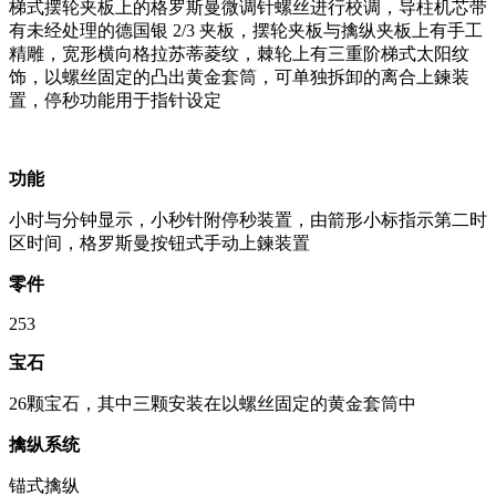
梯式摆轮夹板上的格罗斯曼微调针螺丝进行校调，导柱机芯带
有未经处理的德国银 2/3 夹板，摆轮夹板与擒纵夹板上有手工
精雕，宽形横向格拉苏蒂菱纹，棘轮上有三重阶梯式太阳纹
饰，以螺丝固定的凸出黄金套筒，可单独拆卸的离合上鍊装
置，停秒功能用于指针设定
功能
小时与分钟显示，小秒针附停秒装置，由箭形小标指示第二时
区时间，格罗斯曼按钮式手动上鍊装置
零件
253
宝石
26颗宝石，其中三颗安装在以螺丝固定的黄金套筒中
擒纵系统
锚式擒纵