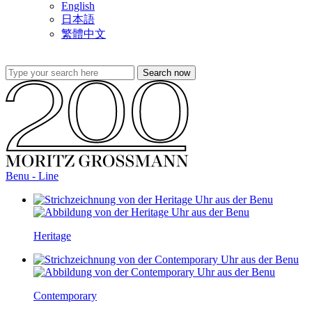
English
日本語
繁體中文
Benu - Line
Heritage
Contemporary