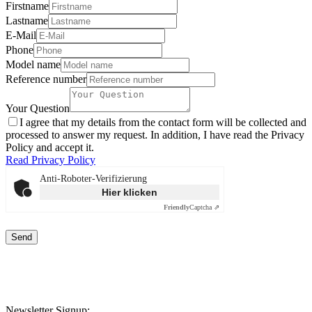
Firstname
Lastname
E-Mail
Phone
Model name
Reference number
Your Question
I agree that my details from the contact form will be collected and
processed to answer my request. In addition, I have read the Privacy
Policy and accept it.
Read Privacy Policy
Anti-Roboter-Verifizierung
Hier klicken
Friendly
Captcha ⇗
Send
Newsletter Signup: