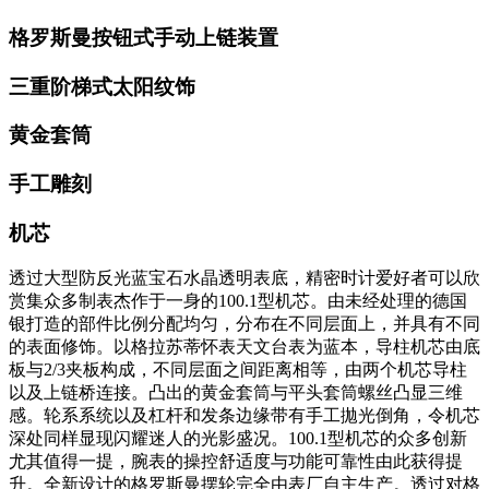
格罗斯曼按钮式手动上链装置
三重阶梯式太阳纹饰
黄金套筒
手工雕刻
机芯
透过大型防反光蓝宝石水晶透明表底，精密时计爱好者可以欣
赏集众多制表杰作于一身的100.1型机芯。由未经处理的德国
银打造的部件比例分配均匀，分布在不同层面上，并具有不同
的表面修饰。以格拉苏蒂怀表天文台表为蓝本，导柱机芯由底
板与2/3夹板构成，不同层面之间距离相等，由两个机芯导柱
以及上链桥连接。凸出的黄金套筒与平头套筒螺丝凸显三维
感。轮系系统以及杠杆和发条边缘带有手工拋光倒角，令机芯
深处同样显现闪耀迷人的光影盛况。100.1型机芯的众多创新
尤其值得一提，腕表的操控舒适度与功能可靠性由此获得提
升。全新设计的格罗斯曼摆轮完全由表厂自主生产。透过对格