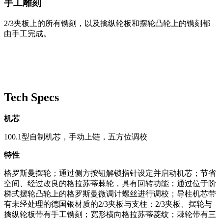
手工雕刻
2/3夹板上的所有镌刻，以及擒纵轮板和摆轮凸轮上的镌刻都
由手工完成。
Tech Specs
机芯
100.1型自制机芯，手动上链，五方位调校
特性
格罗斯曼摆轮；通过侧方按钮解锁指针设定并启动机芯；节省
空间、经过改良的格拉苏蒂棘轮，具有回转功能；通过位于阶
梯式摆轮凸轮上的格罗斯曼微调计螺丝进行调校；导柱机芯带
有未经处理的德国银材质的2/3夹板与支柱；2/3夹板、摆轮与
擒纵轮板带有手工镌刻；宽形横向格拉苏蒂菱纹；棘轮带有三