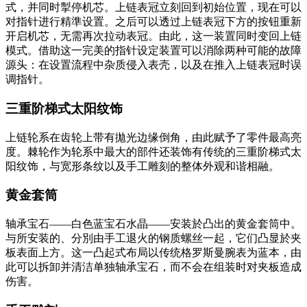
式，并同时掣停机芯。上链表冠立刻回到初始位置，现在可以
对指针进行精準设置。之后可以透过上链表冠下方的按钮重新
开启机芯，无需再次拉动表冠。由此，这一装置同时变回上链
模式。借助这一完美的指针设定装置可以消除两种可能的故障
源头：在设置流程中杂质侵入表壳，以及在推入上链表冠时误
调指针。
三重阶梯式太阳纹饰
上链轮系在齿轮上带有拋光边缘倒角，由此赋予了零件最高亮
度。棘轮作为轮系中最大的部件还装饰有传统的三重阶梯式太
阳纹饰，与宽形条纹以及手工雕刻的整体外观和谐相融。
黄金套筒
轴承宝石——白色蓝宝石水晶——安装於凸出的黄金套筒中。
与所安装的、分別由手工退火的钢质螺丝一起，它们凸显於夹
板表面上方。这一凸起式布局以传统格罗斯曼腕表为蓝本，由
此可以拆卸并清洁单独轴承宝石，而不会在组装时对夹板造成
伤害。