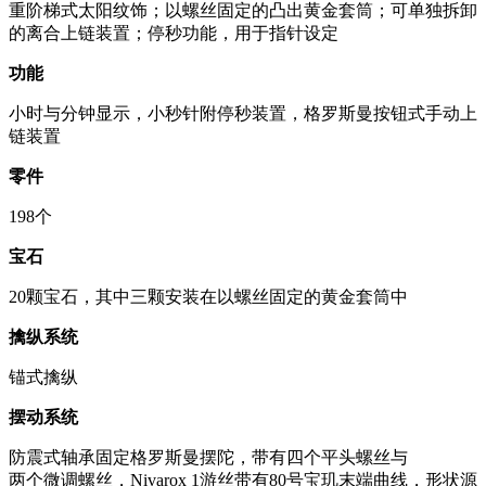
重阶梯式太阳纹饰；以螺丝固定的凸出黄金套筒；可单独拆卸
的离合上链装置；停秒功能，用于指针设定
功能
小时与分钟显示，小秒针附停秒装置，格罗斯曼按钮式手动上
链装置
零件
198个
宝石
20颗宝石，其中三颗安装在以螺丝固定的黄金套筒中
擒纵系统
锚式擒纵
摆动系统
防震式轴承固定格罗斯曼摆陀，带有四个平头螺丝与
两个微调螺丝，Nivarox 1游丝带有80号宝玑末端曲线，形状源