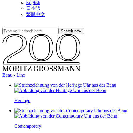
English
日本語
繁體中文
Benu - Line
Heritage
Contemporary