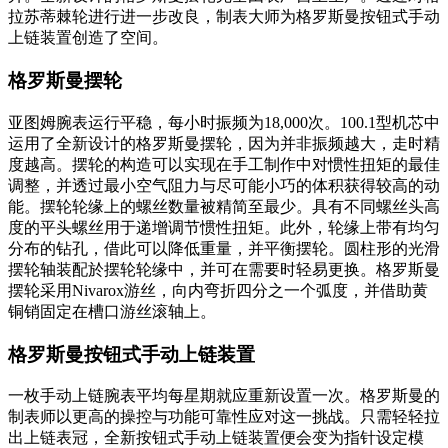
拉苏蒂棘轮进行进一步改良，制表大师为格罗斯曼按钮式手动
上链装置创造了空间。
格罗斯曼摆轮
亚图姆腕表运行平稳，每小时振频为18,000次。100.1型机芯中
运用了全新设计的格罗斯曼摆轮，因为并非振频越大，走时精
度越高。摆轮的构造可以实现在手工制作中对惯性扭矩的最佳
调整，并透过最小空气阻力与尽可能小巧的体积获得较高的动
能。摆轮轮缘上的螺丝数量被精简至最少。具有不同螺丝头高
度的平头螺丝用于递增调节惯性扭矩。此外，轮缘上带有均匀
分布的钻孔，借此可以降低重量，并平衡摆轮。圆柱形的光滑
摆轮轴装配於摆轮轮缘中，并可在需要时轻易更换。格罗斯曼
摆轮采用Nivarox游丝，向内弯折四分之一个弧度，并借助黄
铜销固定在槽口游丝滚轴上。
格罗斯曼按钮式手动上链装置
一枚手动上链腕表平均每星期就应重新设置一次。格罗斯曼的
制表师以更高的操控与功能可靠性应对这一挑战。只需轻轻拉
出上链表冠，全新按钮式手动上链装置便会变为指针设定模