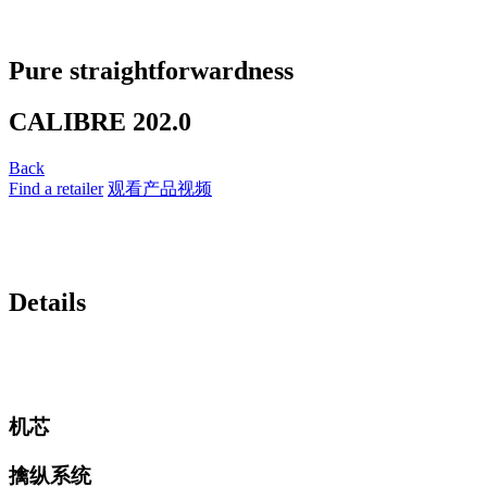
Pure straightforwardness
CALIBRE 202.0
Back
Find a retailer
观看产品视频
Details
机芯
擒纵系统