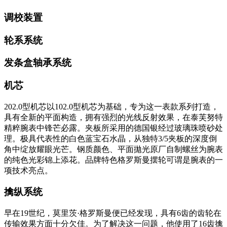
调校装置
轮系系统
发条盒轴承系统
机芯
202.0型机芯以102.0型机芯为基础，专为这一表款系列打造，
具有全新的平面构造，拥有强烈的光线反射效果，在泰芙努特
精粹腕表中锋芒必露。夹板所采用的德国银经过玻璃珠喷砂处
理。极具代表性的白色蓝宝石水晶，从独特3/5夹板的深度倒
角中绽放耀眼光芒。钢质颜色、平面拋光原厂自制螺丝为腕表
的纯色光彩锦上添花。品牌特色格罗斯曼摆轮可谓是腕表的一
项技术亮点。
擒纵系统
早在19世纪，莫里茨·格罗斯曼便已经发现，具有6齿的齿轮在
传输效果方面十分欠佳。为了解决这一问题，他使用了16齿擒