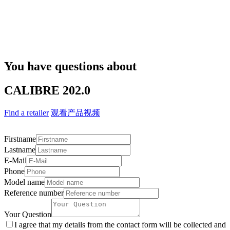
You have questions about
CALIBRE 202.0
Find a retailer
观看产品视频
Firstname
Lastname
E-Mail
Phone
Model name
Reference number
Your Question
I agree that my details from the contact form will be collected and