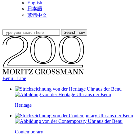
English
日本語
繁體中文
Benu - Line
Heritage
Contemporary