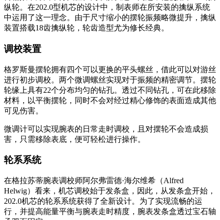
纵轮。在202.0型机芯的设计中，制表师在所安装的擒纵系统
中运用了这一理念。由于尺寸缩小的摆轮振频略微提升，擒纵
装置搭载18齿擒纵轮，轮齿造型尤为修长经典。
调校装置
格罗斯曼摆轮拥有四个可以更换的平头螺丝，借此可以对游丝
进行初步调校。两个微调螺丝实现对于振频的精密调节。摆轮
轮缘上具有22个分布均匀的钻孔。透过不同钻孔，可在此移除
材料，以平衡摆轮，同时不会对经过精心修饰的表面造成其他
可见伤害。
微调计可以实现腕表的日常走时调校，且对摆轮不会造成损
害，只需移除表底，便可轻松进行操作。
轮系系统
在格拉苏蒂腕表调校师阿尔弗雷德·海尔维希（Alfred
Helwig）看来，机芯调校始于发条盒，因此，从发条盒开始，
202.0机芯的轮系系统获得了全新设计。为了实现流畅的运
行，并提高能量平衡与腕表走时精度，腕表发条盒透过宝石轴