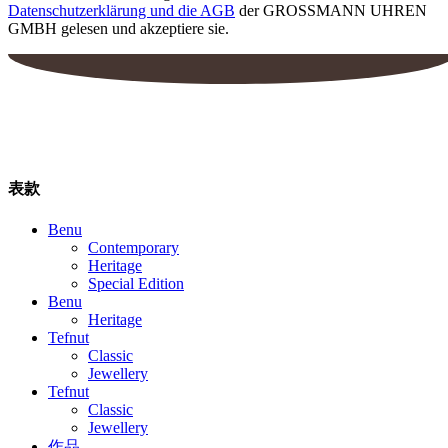
Datenschutzerklärung und die AGB
der GROSSMANN UHREN
GMBH gelesen und akzeptiere sie.
表款
Benu
Contemporary
Heritage
Special Edition
Benu
Heritage
Tefnut
Classic
Jewellery
Tefnut
Classic
Jewellery
作品